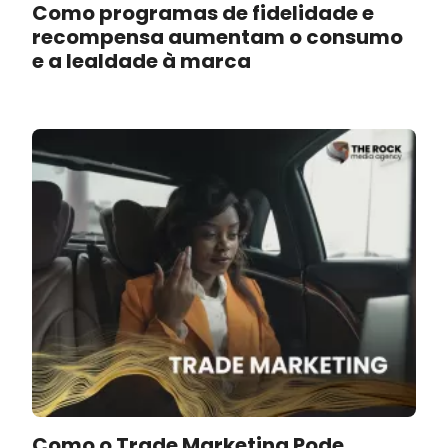
imensurável
.
Como programas de fidelidade e
recompensa aumentam o consumo
e a lealdade à marca
Promovemos uma jornada de
sucesso completa para sua
empresa.
Conheça nossos serviços
Como o Trade Marketing Pode